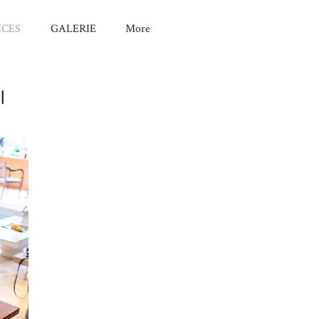
ICES
GALERIE
More
I