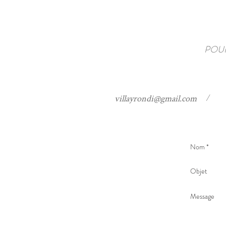
POUR
/
villayrondi@gmail.com